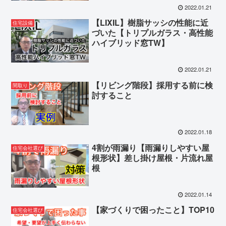
2022.01.21
【LIXIL】樹脂サッシの性能に近
住宅設備
づいた【トリプルガラス・高性能
ハイブリッド窓TW】
2022.01.21
【リビング階段】採用する前に検
間取り
討すること
2022.01.18
4割が雨漏り【雨漏りしやすい屋
住宅会社選び
根形状】差し掛け屋根・片流れ屋
根
2022.01.14
【家づくりで困ったこと】TOP10
住宅会社選び