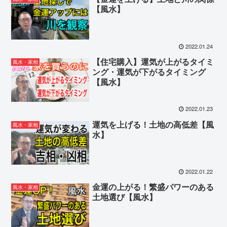
【風水】
2022.01.24
【住宅購入】運気が上がるタイミ
風水・家相
ング・運気が下がるタイミング
【風水】
2022.01.23
運気を上げる！土地の高低差【風
風水・家相
水】
2022.01.22
金運の上がる！繁盛パワーのある
風水・家相
土地選び【風水】