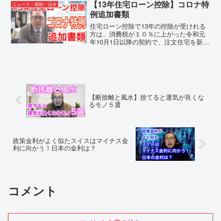
安定供給対策中小企業への支援の４つの
【13年住宅ローン控除】コロナ特
ニュース・税制・法令
対策でした。原材料の...
例追加書類
住宅ローン控除で13年の控除が受けれる
方は、消費税が１０％に上がった令和元
年10月1日以降の契約で、注文住宅を新築
の場合は令和2年9月末に契約をされた方
と、分譲住宅や既存住宅を取得する場合
や増改築などの場合は令和2年11月末まで
に契約された...
【断捨離と風水】捨てると運気が良くな
るモノ５選
政策金利がよく似たスイスはマイナス金
利に向かう！日本の金利は？
コメント