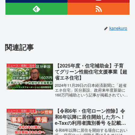
kanekuro
関連記事
【2025年度・住宅補助金】子育
ニュース・税制・法令
てグリーン性能住宅支援事業【超
省エネ住宅】
2024年11月29日の日本経済新聞に「超省
エネ住宅」区分新設、政府来年度新築に
160万円補助という記事が掲載されていま
した。現在の子育てエコホーム支援事業
の2025年度版の住宅補助金のようです。
現在の子育てエコホーム支援事業は、18
【令和6年・住宅ローン控除】令
ニュース・税制・法令
歳未満...
和6年以降に居住開始した方へ！
e-Taxの利用者識別番号 を記載し
た「住宅ローン控除の適用申請書
令和6年以降に居住を開始する場合におい
【事前準備】
て、 住宅ローン控除を受けるためには、