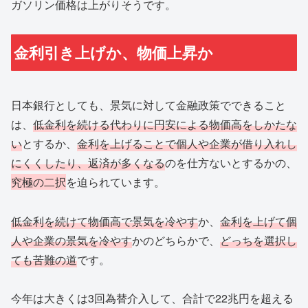
ガソリン価格は上がりそうです。
金利引き上げか、物価上昇か
日本銀行としても、景気に対して金融政策でできること
は、
低金利を続ける代わりに円安による物価高をしかたな
い
とするか、
金利を上げることで個人や企業が借り入れし
にくくしたり、返済が多くなる
のを仕方ないとするかの、
究極の二択
を迫られています。
低金利を続けて物価高で景気を冷やす
か、
金利を上げて個
人や企業の景気を冷やす
かのどちらかで、
どっちを選択し
ても苦難の道
です。
今年は大きくは3回為替介入して、合計で22兆円を超える