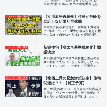
金融機関にe-Taxの利用者識別番号 を記
載した「住宅ローン控除の適用申請書」
の提出が必要となります。住宅ローンを
利用してマイホームを取得した方で、住
【女川原発再稼働】住民が危険を
ニュース・税制・法令
宅ローン控除の...
立証しない限り再稼働
宮城県にある東北電力・女川原子力発電
所2号機について、重大な事故が起きた場
合に備えて自治体が作成した避難計画は
不備があるとして周辺の住民が運転の差
し止めを求めた裁判で、仙台地方裁判所
は避難計画に実効性がないという主張だ
新築住宅【省エネ基準義務化】閣
ニュース・税制・法令
けでは運転の差し止めを...
議決定
新築住宅の省エネ基準義務化は国会の会
期の都合で先送りになる見通しとなって
いました。しかし、一転して今国会で新
築住宅の省エネ基準義務化が成立になる
見通しになりました。一転した経緯と今
後の予定についてご紹介します。 すべ
【物価上昇の緊急対策決定】住宅
ニュース・税制・法令
ての新築建築物に2025...
関連は？！ 【補正予算】
岸田総理は4月26日、首相官邸で記者会見
を開き、ウクライナ情勢に伴う物価の上
昇を受けた緊急対策を表明しました。大
きく分けると４つの対策で生活困窮者へ
の支援原油価格高騰対策原材料・食料の