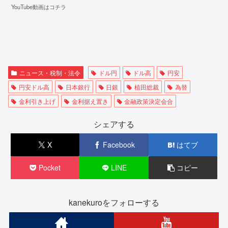
YouTube動画はコチラ
ニュース・税制・法令
ドル円
ドル高
円安
円安ドル高
日本銀行
日銀
植田総裁
為替
金利引き上げ
金利据え置き
金融政策決定会合
シェアする
X
Facebook
はてブ
Pocket
LINE
コピー
kanekuroをフォローする