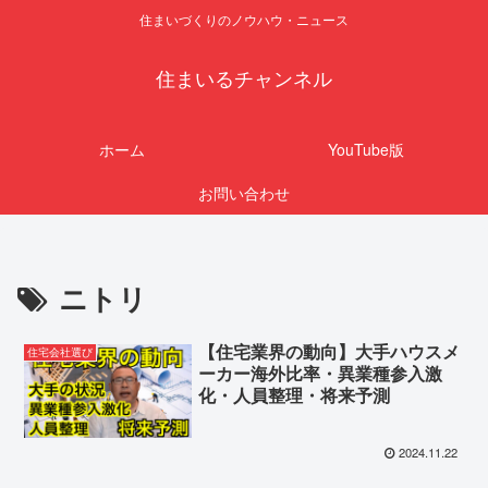
住まいづくりのノウハウ・ニュース
住まいるチャンネル
ホーム
YouTube版
お問い合わせ
ニトリ
【住宅業界の動向】大手ハウスメ
住宅会社選び
ーカー海外比率・異業種参入激
化・人員整理・将来予測
2024.11.22