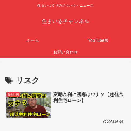
住まいづくりのノウハウ・ニュース
住まいるチャンネル
ホーム
YouTube版
お問い合わせ
リスク
変動金利に誘導はワナ？【超低金
資金計画
利住宅ローン】
2023.06.04