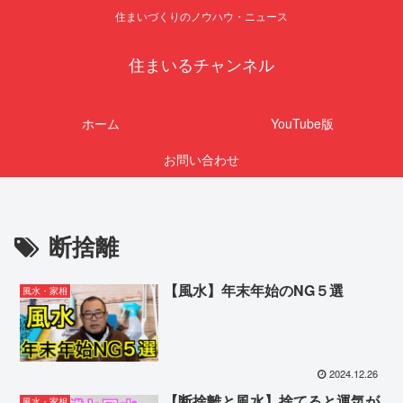
住まいづくりのノウハウ・ニュース
住まいるチャンネル
ホーム
YouTube版
お問い合わせ
断捨離
【風水】年末年始のNG５選
風水・家相
2024.12.26
【断捨離と風水】捨てると運気が
風水・家相