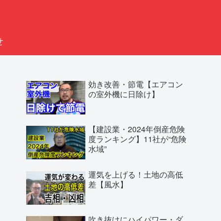
せ
効き改善・節電【エアコン
の室外機に日除け】
【建設業・2024年倒産危険
度ランキング】11社が“危険
水域”
運気を上げる！土地の高低
差【風水】
吹き抜けにハイパワー・ダ