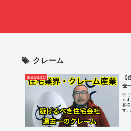
クレーム
【
住宅会社選び
去
住宅
やす
客様
す。