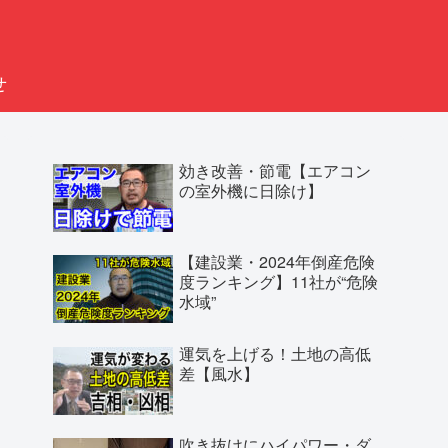
せ
効き改善・節電【エアコン
の室外機に日除け】
【建設業・2024年倒産危険
度ランキング】11社が“危険
水域”
運気を上げる！土地の高低
差【風水】
吹き抜けにハイパワー・ダ