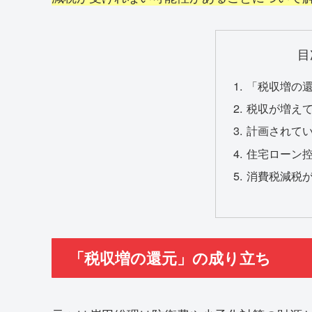
目
「税収増の
税収が増え
計画されて
住宅ローン
消費税減税
「税収増の還元」の成り立ち