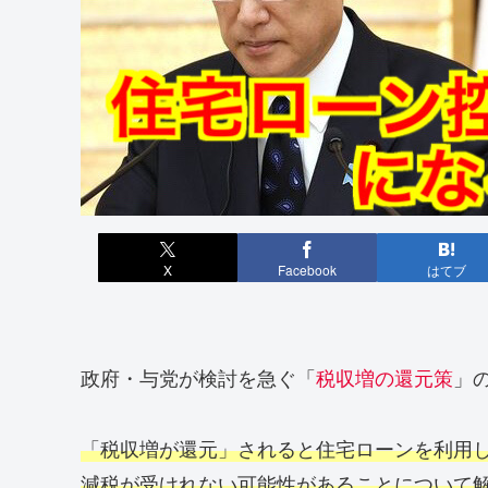
X
Facebook
はてブ
政府・与党が検討を急ぐ「
税収増の還元策
」
「税収増が還元」されると住宅ローンを利用
減税が受けれない可能性があることについて