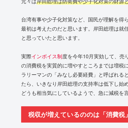
元々は
岸田総理は防衛費や少子化対策の財源
台湾有事や少子化対策など、国民が理解を得
最初は考えたのだと思います。岸田総理は就
と思っていたと思います。
実際
インボイス制
度を今年10月実効して、売
の消費税を実質的に増やすところまでは増税
ラリーマンの「みなし必要経費」と呼ばれる
たら、いきなり岸田総理の支持率は低下し始
どうも相当気にしているようで、急に減税を
税収が増えているののは「消費税