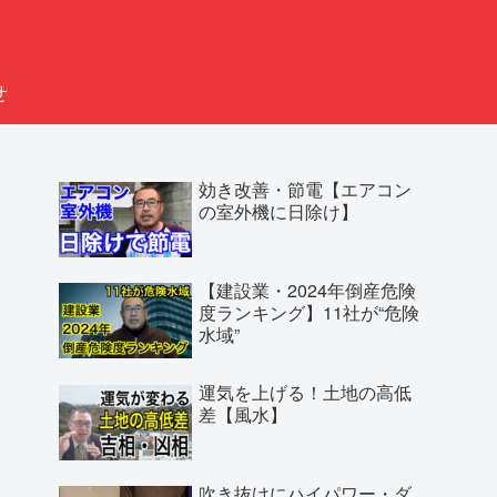
せ
効き改善・節電【エアコン
の室外機に日除け】
【建設業・2024年倒産危険
度ランキング】11社が“危険
水域”
運気を上げる！土地の高低
差【風水】
吹き抜けにハイパワー・ダ