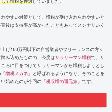
として増税を検討
していました。
られやすい対策として、増税が受け入れられやすいと
任直後は支持率が高かったこともあってスンナリいく
り上げ100万円以下の自営業者やフリーランスの方々
に踏み込めたものの、今度は
サラリーマン増税
で、サ
ところに目をつけてサラリーマンから増税しようとし
め「
増税メガネ
」と呼ばれるようになり、そのことを
言い始めたのが今回の「
税収増の還元策
」です。
」