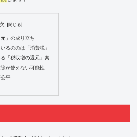
次
還元」の成り立ち
ているののは「消費税」
いる「税収増の還元」案
控除が使えない可能性
が公平